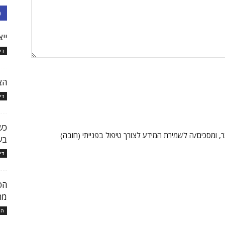
כ
יי
די
הצ
די
כש
 ומסכים/ה לשמירת המידע לצורך טיפול בפנייתי (חובה)
בע
די
הפ
מר
המ