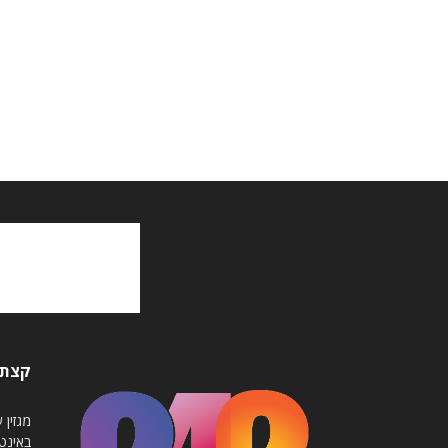
קצת 
באינט