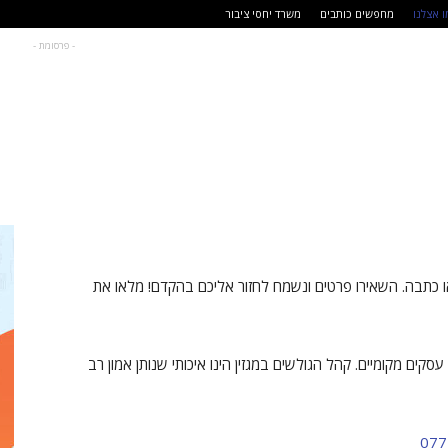
 אצלנו
מחפשים כותבים
משרד יחסי ציבור
- פרסומת -
כתבה. השאירו פרטים ונשמח לחזור אליכם בהקדם! מלאו את
ים מקומיים. קהל הגולשים במגזין הינו איכותי שנותן אמון רב
077