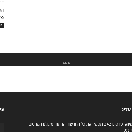
הפ
של
המ
- פרסומת -
עלינו
עק
מגזין שיווק ופרסום 242 מספק את כל החדשות החמות מעולם הפרסום
רנט.