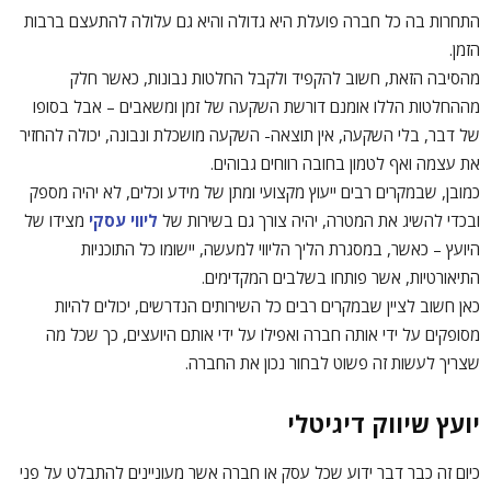
התחרות בה כל חברה פועלת היא גדולה והיא גם עלולה להתעצם ברבות
הזמן.
מהסיבה הזאת, חשוב להקפיד ולקבל החלטות נבונות, כאשר חלק
מההחלטות הללו אומנם דורשת השקעה של זמן ומשאבים – אבל בסופו
של דבר, בלי השקעה, אין תוצאה- השקעה מושכלת ונבונה, יכולה להחזיר
את עצמה ואף לטמון בחובה רווחים גבוהים.
כמובן, שבמקרים רבים ייעוץ מקצועי ומתן של מידע וכלים, לא יהיה מספק
ובכדי להשיג את המטרה, יהיה צורך גם בשירות של
ליווי עסקי
מצידו של
היועץ – כאשר, במסגרת הליך הליווי למעשה, יישומו כל התוכניות
התיאורטיות, אשר פותחו בשלבים המקדימים.
כאן חשוב לציין שבמקרים רבים כל השירותים הנדרשים, יכולים להיות
מסופקים על ידי אותה חברה ואפילו על ידי אותם היועצים, כך שכל מה
שצריך לעשות זה פשוט לבחור נכון את החברה.
יועץ שיווק דיגיטלי
כיום זה כבר דבר ידוע שכל עסק או חברה אשר מעוניינים להתבלט על פני