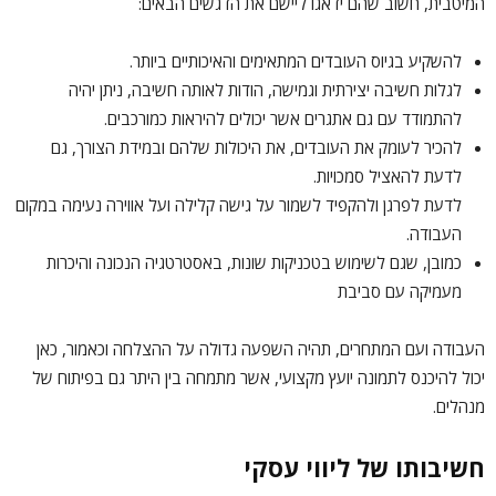
המיטבית, חשוב שהם ידאגו ליישם את הדגשים הבאים:
להשקיע בגיוס העובדים המתאימים והאיכותיים ביותר.
לגלות חשיבה יצירתית וגמישה, הודות לאותה חשיבה, ניתן יהיה
להתמודד עם גם אתגרים אשר יכולים להיראות כמורכבים.
להכיר לעומק את העובדים, את היכולות שלהם ובמידת הצורך, גם
לדעת להאציל סמכויות.
לדעת לפרגן ולהקפיד לשמור על גישה קלילה ועל אווירה נעימה במקום
העבודה.
כמובן, שגם לשימוש בטכניקות שונות, באסטרטגיה הנכונה והיכרות
מעמיקה עם סביבת
העבודה ועם המתחרים, תהיה השפעה גדולה על ההצלחה וכאמור, כאן
יכול להיכנס לתמונה יועץ מקצועי, אשר מתמחה בין היתר גם בפיתוח של
מנהלים.
חשיבותו של ליווי עסקי