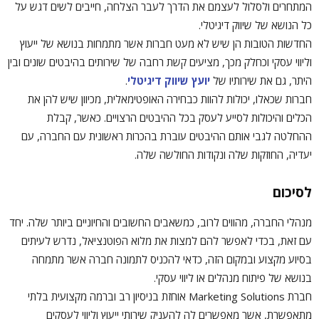
המתחרים ולסלול לעצמם את הדרך לעבר הצלחה, חייבים לשים דגש על
כל הנושא של שיווק דיגיטלי.
החדשות הטובות הן שיש לא מעט חברות אשר מתמחות בנושא של ייעוץ
וליווי עסקי וכחלק מכך, מציעים קשת רחבה של שירותים בהיבטים שונים ובין
היתר, גם את שירותיו של
יועץ שיווק דיגיטלי
.
חברות שכאלו, יכולות להוות כבחירה האופטימאלית, מכיוון שיש להן את
הכלים והיכולות לסייע לעסק בכל ההיבטים הרצויים. כאשר, קבלת
ההחלטה לגבי אותם ההיבטים עוברת בהכרות ראשונית עם החברה, עם
יעדיה, החוזקות שלה ונקודות החולשה שלה.
לסיכום
מנהלי החברה, מהווים לרוב, כמשאבים החשובים והחיוניים ביותר שלה. יחד
עם זאת, בכדי לאפשר להם למצות את מלוא הפוטנציאל, נדרש לעיתים
בסיוע מקצוע ובמקום הזה, כדאי להכניס לתמונה חברה אשר מתמחה
בנושא של פיתוח מנהלים או ליווי עסקי.
חברת Marketing Solutions אוחזת בניסיון רב וברמה מקצועית בלתי
מתאפשרת, אשר מאפשרים לה להעניק שירותי ייעוץ וליווי לעסקים