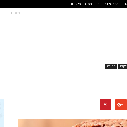
נו
מחפשים כותבים
משרד יחסי ציבור
- פרסומת -
סקים
קהילה