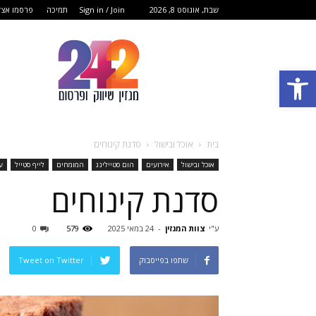
שבת, אוגוסט 8, 2026
Sign in / Join
תמיכה
פרסמו אצל
מגזין
שיווק
פתח סרגל נגישות
ופרסום
בית
אוכל ובישול
סדנת קינוחים
אוכל ובישול
אירועים
הום סטיילינג
המומחים
לייף סטייל
ע
סדנת קינוחים
ע"י
צוות המגזין
-
24 במאי 2025
579
0
שתפו בפייסבוק
Tweet on Twitter