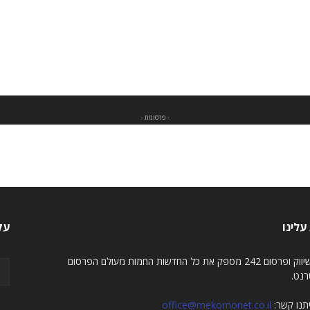
- פרסומת -
עלינו
עק
מגזין שיווק ופרסום 242 מספק את כל החדשות החמות מעולם הפרסום
רנט.
יתנו קשר:
office@mekomonet.co.il