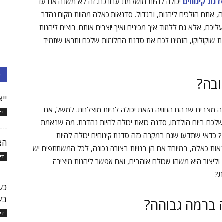
דנת קינוחים
יכולה להיות מושלמת עבורכם. זה לא משנה אם עד
 אתם הולכים ליהנות, ובגדול. סדנאות כאלה מהוות מקום נהדר
כם, אלא גם ללמוד איך מכינים ואיך יוצרים אותם. רוצים ליהנות
 שוקולוקו, הזמינו לכם את סדנת החלומות שלכם ותראו שתמיד
כ
ובה?
יי
ה מצבים שבהם החוויה הזאת יכולה להיות מוצלחת. למשל, אם
די
 ביום הולדתו, סדנה כזאת יכולה להיות נהדרת. מה שבאמת
 כדאי שתדעו שגם במקרה כזה סדנת קינוחים יכולה להיות
הצ
אות כאלה, במיוחד אם הן בנויות בצורה נכונה, לכל המשתתפים יש
די
וליצור היא משהו שכולם אוהבים, ואם אפשר ליהנות מיצירה
ת?
כש
בע
 ברמה גבוהה?
די