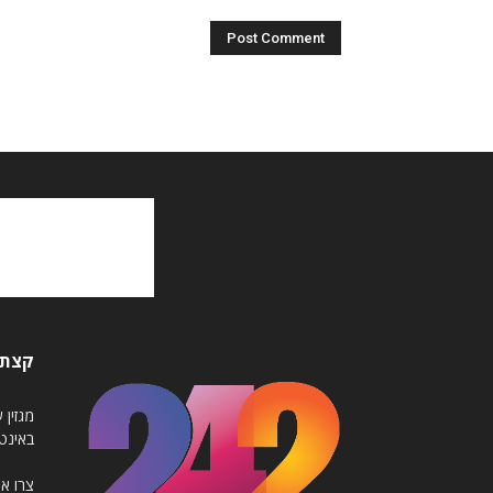
קצת 
באינט
צרו א