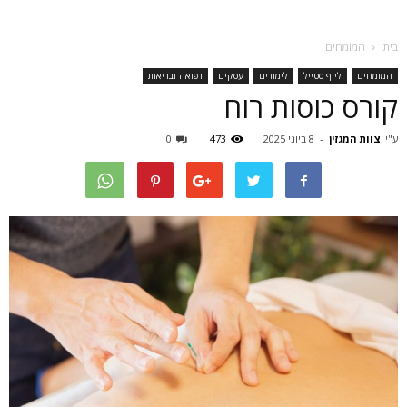
בית
המומחים
המומחים
לייף סטייל
לימודים
עסקים
רפואה ובריאות
קורס כוסות רוח
ע"י
צוות המגזין
-
8 ביוני 2025
473
0