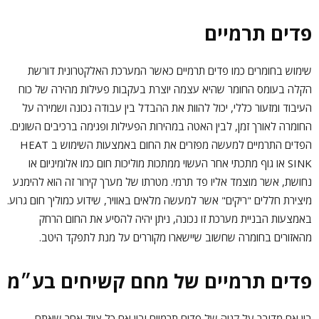
פדים תרמיים
שימוש בחומרים כמו פדים תרמיים כאשר המערכת האלקטרונית דורשת
הקלה בעומס החומר שהיא עצמה יוצרת בעקבות פעילות מהירה של כוח
העיבוד ומזעור כללי, יכול להוות את ההבדל בין עבודה נכונה ושמירה על
החומרה לאורך זמן, לבין האטה במהירות הפעילות ופגימה ברכיבים השונים.
הפדים התרמיים למעשה מפזרים את החום באמצעות השימוש ב HEAT
SINK או גוף מתכתי אחר העשוי ממתכות מוליכות חום כמו אלומיניום או
נחושת, אשר מוצמד אליו פד תרמי. מטרתו של מערך קירור זה הוא להימנע
מיצירת חללים "ריקים" אשר למעשה מלאים באוויר, שידוע כמוליך חום גרוע.
באמצעות הבניית מערכת זו נכונה, ניתן יהיה להסיע את החום הרחק
מהאזורים בחומרה שחשוב שיישארו מקוררים על מנת לתפקד היטב.
פדים תרמיים של מחם קשיחים בע״מ
בין אם מדובר על קניה של פדים תרמיים ובין אם כל ציוד אחר שאתם