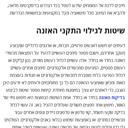
חייבים ללכת אל המומחים שידעו לטפל בכל הנדרש בדיסקרטיות מלאה,
ולהביא את המיטב מכל סיטואציה והכל במקצועיות ובחשאיות הנדרשת.
שיטות לגילוי התקני האזנה
לעיתים יש חשש לאנשים פרטיים, חברות, או ארגונים כלכליים שמבוצע
מעקב אחריהם, וישנם מספר סימנים העשויים להעיד על הימצאות מכשירי
האזנה בחדר או בחלל. אלה עשויים לכלול רעשים מוזרים, כגון קליקים או
רעשים סטטיים, המגיעים ממכשירים אלקטרוניים. סימנים אחרים עשויים
לכלול הפרעה בלתי מוסברת למכשירים אלקטרוניים או תנודות בעוצמת
האות. ומכיוון שאמצעי ההאזנה הם כל כך מתוחכמים ולעיתים לא יודעים היכן
הוצבו, כדי לאתרם יש צורך במיומנות מיוחדת. קיימות מספר שיטות לביצוע
בדיקות האזנה
בחדר או בחלל. אחת השיטות הנפוצות היא חיפוש פיזי של
האזור, חיפוש אחר חפצים חשודים שעלולים להכיל באג. זה עשוי לכלול
בדיקת שקעי חשמל, קווי טלפון או טלפונים ניידים וגופים אחרים עבור
מכשירים נסתרים. או באמצעות שימוש בגלאי באגים אלקטרוניים. הפולטים
גלי רדיו ויכולים לזהות נוכחות של מכשירי האזנה שעשויים לשדר אותות.