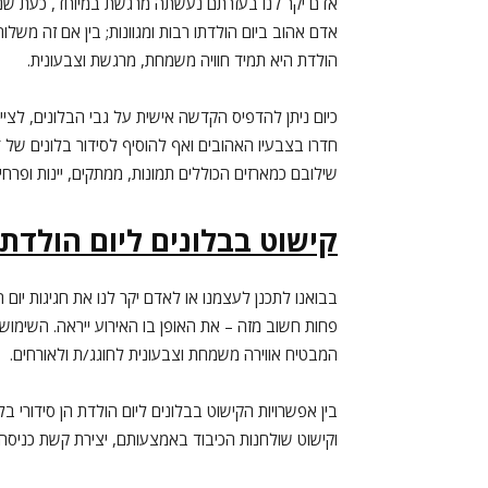
אדם יקר לנו בעזרתם נעשתה מרגשת במיוחד, כעת שני
אדם אהוב ביום הולדתו רבות ומגוונות; בין אם זה משלוח
הולדת היא תמיד חוויה משמחת, מרגשת וצבעונית.
כיום ניתן להדפיס הקדשה אישית על גבי הבלונים, לציי
חדרו בצבעיו האהובים ואף להוסיף לסידור בלונים של ד
שילובם כמארזים הכוללים תמונות, ממתקים, יינות ופרחי
קישוט בבלונים ליום הולדת
בבואנו לתכנן לעצמנו או לאדם יקר לנו את חגיגות יום 
פחות חשוב מזה – את האופן בו האירוע ייראה. השימוש ב
המבטיח אווירה משמחת וצבעונית לחוגג/ת ולאורחים.
בין אפשרויות הקישוט בבלונים ליום הולדת הן סידורי בלו
וקישוט שולחנות הכיבוד באמצעותם, יצירת קשת כניסה 