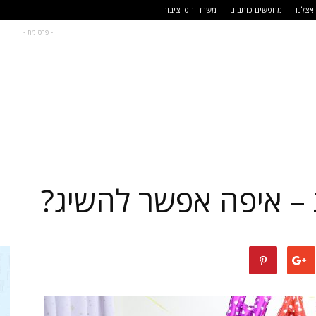
אצלנו
מחפשים כותבים
משרד יחסי ציבור
- פרסומת -
ת – איפה אפשר להשיג?