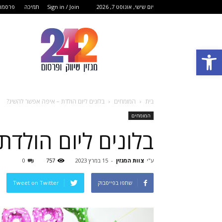
יום שישי, אוגוסט 7, 2026
Sign in / Join
תמיכה
פרסמו 
מגזין
שיווק
פתח סרגל נגישות
ופרסום
בית
המומחים
בלונים ליום הולדת – איפה אפשר להשיג?
המומחים
בלונים ליום הולד
ע"י
צוות המגזין
-
15 במרץ 2023
757
0
שתפו בפייסבוק
Tweet on Twitter