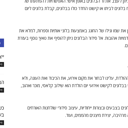
תן לעצב את זר הבלונים באופן אישי. האפשרויות להפתעתו של
 בלונים לביתו או קישוט החדר כולו בבלונים, קבלת בלונים ליום
ן את שמו וגילו של החוגג באמצעות בלוני אותיות וספרות, למלא את
מויות אהובות. אל סידור הבלונים ניתן להוסיף את טאץ' נוסף בעזרת
כ
ם.
יי
די
ההולדת, עלינו לבחור את מקום אירוע, את הכיבוד ואת העוגה, ולא
הצ
בלונים לקישוט אירועי יום הולדת הוא שילוב קלאסי, מוכר ואהוב,
די
כש
נים בצבעים ובצורות ייחודיות, עיצוב סידורי שולחנות האורחים
בע
מרהיבה, יצירת מיצגים מהממים, ועוד.
די