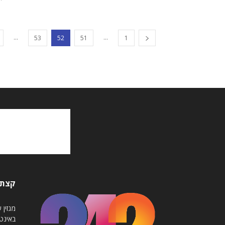
...
...
53
52
51
1
קצת 
באינט