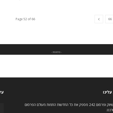
Page 52 of 66
66
- פרסומת -
עלינו
עק
מגזין שיווק ופרסום 242 מספק את כל החדשות החמות מעולם הפרסום
רנט.