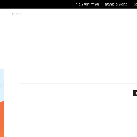
נו
מחפשים כותבים
משרד יחסי ציבור
- פרסומת -