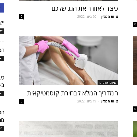
כיצד לאוורר את הגג שלכם
כ
צוות המגזין
-
20 ביוני 2022
0
יי
0
די
הצ
די
כש
שיווק ופרסום
בע
המדריך המלא לבחירת קוסמטיקאית
די
צוות המגזין
-
19 ביוני 2022
0
0
הפ
מר
המ