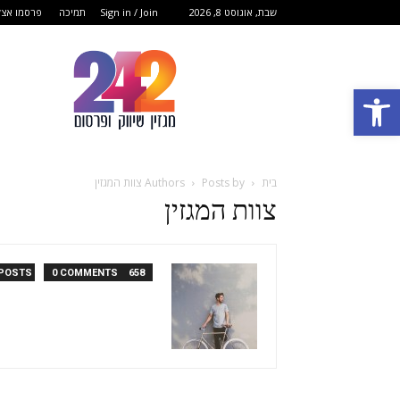
שבת, אוגוסט 8, 2026
Sign in / Join
תמיכה
פרסמו אצל
מגזין
שיווק
פתח סרגל נגישות
ופרסום
בית
Posts by צוות המגזין
Authors
צוות המגזין
0 COMMENTS
658 POSTS